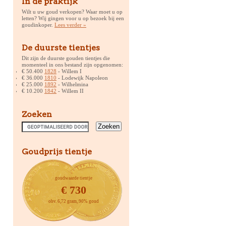
In de praktijk
Wilt u uw goud verkopen? Waar moet u op
letten? Wij gingen voor u op bezoek bij een
goudinkoper.
Lees verder »
De duurste tientjes
Dit zijn de duurste gouden tientjes die
momenteel in ons bestand zijn opgenomen:
€ 50.400
1828
- Willem I
€ 36.000
1810
- Lodewijk Napoleon
€ 25.000
1892
- Wilhelmina
€ 10.200
1842
- Willem II
Zoeken
Goudprijs tientje
goudwaarde tientje
€ 730
obv. 6,72 gram, 90% goud