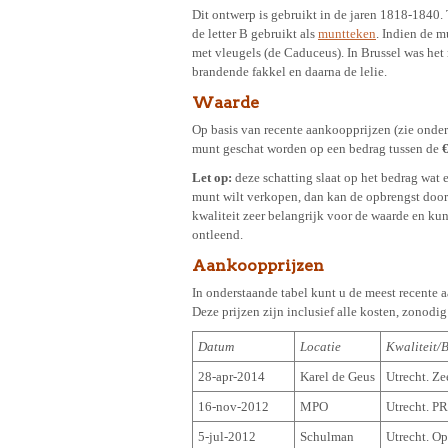
Dit ontwerp is gebruikt in de jaren 1818-1840.
de letter B gebruikt als
muntteken
. Indien de m
met vleugels (de Caduceus). In Brussel was het
brandende fakkel en daarna de lelie.
Waarde
Op basis van recente aankoopprijzen (zie onde
munt geschat worden op een bedrag tussen de
€
Let op:
deze schatting slaat op het bedrag wat 
munt wilt verkopen, dan kan de opbrengst door a
kwaliteit zeer belangrijk voor de waarde en ku
ontleend.
Aankoopprijzen
In onderstaande tabel kunt u de meest recente 
Deze prijzen zijn inclusief alle kosten, zonodi
Datum
Locatie
Kwaliteit/
28-apr-2014
Karel de Geus
Utrecht. Zee
16-nov-2012
MPO
Utrecht. P
5-jul-2012
Schulman
Utrecht. Op