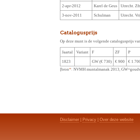
2-apr-2012
Karel de Geus
Utrecht. Zf
3-nov-2011
Schulman
Utrecht. V
Catalogusprijs
Op deze munt is de volgende catalogusprijs va
Jaartal
Variant
F
ZF
P
1823
GW (€ 730)
€ 900
€ 1.70
[bron
*
: NVMH muntalmanak 2013, GW=goudw
Disclaimer
|
Privacy
|
Over deze website