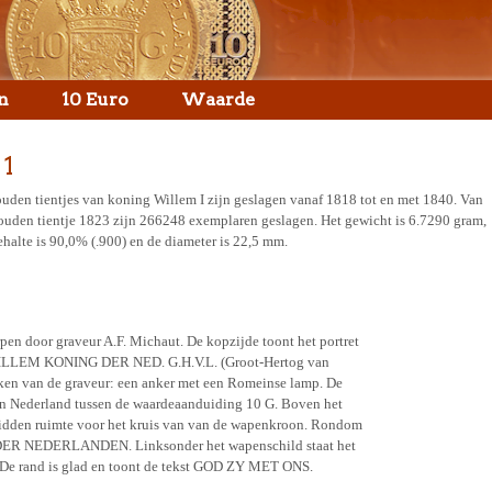
n
10 Euro
Waarde
 1
uden tientjes van koning Willem I zijn geslagen vanaf 1818 tot en met 1840. Van
ouden tientje 1823 zijn 266248 exemplaren geslagen. Het gewicht is 6.7290 gram,
ehalte is 90,0% (.900) en de diameter is 22,5 mm.
en door graveur A.F. Michaut. De kopzijde toont het portret
t: WILLEM KONING DER NED. G.H.V.L. (Groot-Hertog van
eken van de graveur: een anker met een Romeinse lamp. De
n Nederland tussen de waardeaanduiding 10 G. Boven het
 midden ruimte voor het kruis van van de wapenkroon. Rondom
ER NEDERLANDEN. Linksonder het wapenschild staat het
. De rand is glad en toont de tekst GOD ZY MET ONS.