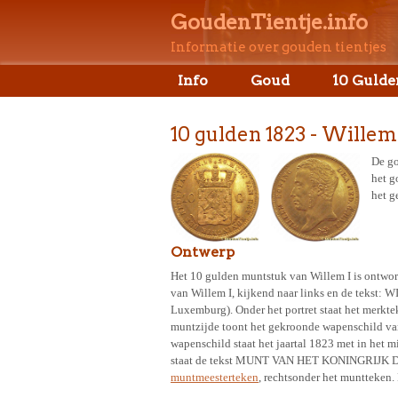
GoudenTientje.info
Informatie over gouden tientjes
Info
Goud
10 Gulde
10 gulden 1823 - Willem
De go
het g
het g
Ontwerp
Het 10 gulden muntstuk van Willem I is ontworp
van Willem I, kijkend naar links en de teks
Luxemburg). Onder het portret staat het merkt
muntzijde toont het gekroonde wapenschild va
wapenschild staat het jaartal 1823 met in het
staat de tekst MUNT VAN HET KONINGRIJK D
muntmeesterteken
, rechtsonder het muntteken