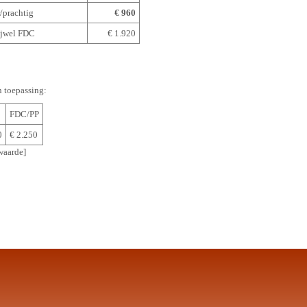
r/prachtig
€ 960
rijwel FDC
€ 1.920
n toepassing:
FDC/PP
0
€ 2.250
aarde]