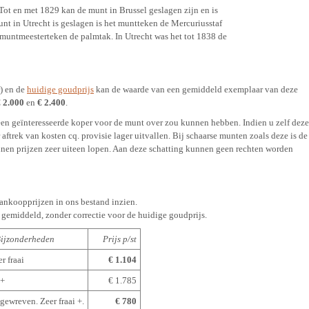
 Tot en met 1829 kan de munt in Brussel geslagen zijn en is
unt in Utrecht is geslagen is het muntteken de Mercuriusstaf
 muntmeesterteken de palmtak. In Utrecht was het tot 1838 de
r) en de
huidige goudprijs
kan de waarde van een gemiddeld exemplaar van deze
 2.000
en
€ 2.400
.
een geïnteresseerde koper voor de munt over zou kunnen hebben. Indien u zelf deze
ftrek van kosten cq. provisie lager uitvallen. Bij schaarse munten zoals deze is de
nnen prijzen zeer uiteen lopen. Aan deze schatting kunnen geen rechten worden
aankoopprijzen in ons bestand inzien.
g gemiddeld, zonder correctie voor de huidige goudprijs.
Bijzonderheden
Prijs p/st
r fraai
€ 1.104
R+
€ 1.785
gewreven. Zeer fraai +.
€ 780