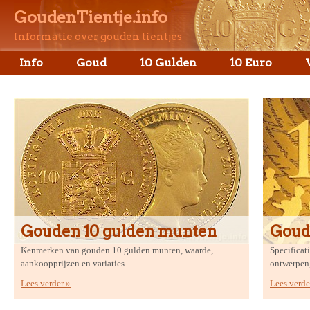
GoudenTientje.info
Informatie over gouden tientjes
Info
Goud
10 Gulden
10 Euro
Gouden 10 gulden munten
Goud
Kenmerken van gouden 10 gulden munten, waarde,
Specificat
aankoopprijzen en variaties.
ontwerpen,
Lees verder »
Lees verde