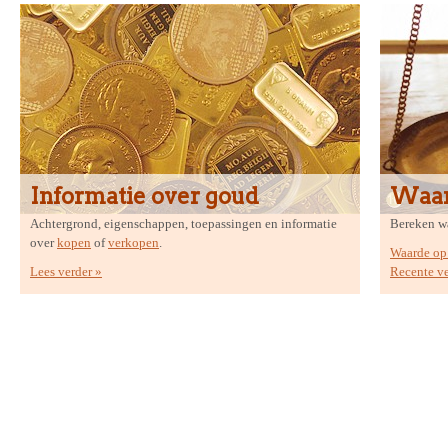
Informatie over goud
Waar
Achtergrond, eigenschappen, toepassingen en informatie
Bereken wa
over
kopen
of
verkopen
.
Waarde op 
Lees verder »
Recente v