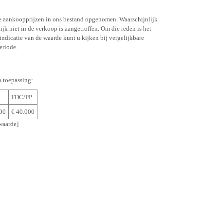
e aankoopprijzen in ons bestand opgenomen. Waarschijnlijk
ijk niet in de verkoop is aangetroffen. Om die reden is het
 indicatie van de waarde kunt u kijken bij vergelijkbare
eriode.
n toepassing:
FDC/PP
00
€ 40.000
aarde]