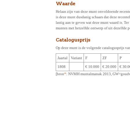
Waarde
Helaas zijn van deze munt onvoldoende recent
is deze munt dusdanig schaars dat deze recentel
lastig aan te geven wat deze munt waard is. Ter
munten met hetzelfde ontwerp of uit dezelfde p
Catalogusprijs
Op deze munt is de volgende catalogusprijs va
Jaartal
Variant
F
ZF
P
1808
€ 10.000
€ 20.000
€ 30.0
[bron
*
: NVMH muntalmanak 2013, GW=goudw