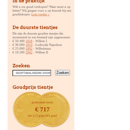
In de praktijk
Wilt u uw goud verkopen? Waar moet u op
letten? Wij gingen voor u op bezoek bij een
goudinkoper.
Lees verder »
De duurste tientjes
Dit zijn de duurste gouden tientjes die
momenteel in ons bestand zijn opgenomen:
€ 50.400
1828
- Willem I
€ 36.000
1810
- Lodewijk Napoleon
€ 25.000
1892
- Wilhelmina
€ 10.200
1842
- Willem II
Zoeken
Goudprijs tientje
goudwaarde tientje
€ 717
obv. 6,72 gram, 90% goud