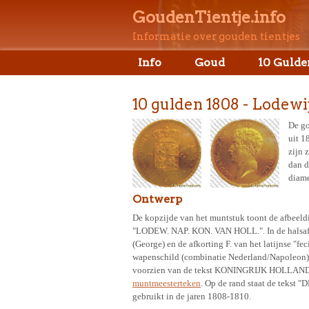
GoudenTientje.info
Informatie over gouden tientjes
Info
Goud
10 Gulde
10 gulden 1808 - Lodew
De go
uit 1
zijn 
dan d
diame
Ontwerp
De kopzijde van het muntstuk toont de afbeeld
"LODEW. NAP. KON. VAN HOLL.". In de halsafsn
(George) en de afkorting F. van het latijnse "f
wapenschild (combinatie Nederland/Napoleon) 
voorzien van de tekst KONINGRIJK HOLLAND en
muntmeesterteken
. Op de rand staat de tek
gebruikt in de jaren 1808-1810.