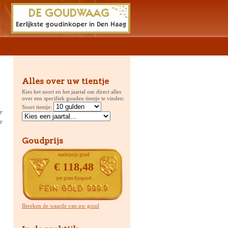
Alles over uw tientje
Kies het soort en het jaartal om direct alles
over een specifiek gouden tientje te vinden:
Soort tientje:
e
e
Goudprijs
marktprijs goud
€ 118,48
per gram fijngoud
Bereken de waarde van uw goud