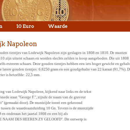
n
10 Euro
Waarde
ijk Napoleon
uden tientjes van Lodewijk Napoleon zijn geslagen in 1808 en 1810. De munten
810 zijn uiterst schaars en worden slechts zelden te koop aangeboden. Die uit 1808
zelfs extreem schaars. Deze gouden tientjes hebben een iets hoger gewicht en gehalt
e latere gouden tientjes: 6.8250 gram en een goudgehalte van 22 karaat (91,7%). D
ter is hetzelfde: 22,5 mm.
ing van Lodewijk Napoleon, kijkend naar links en de tekst
ede staat "George F.", zijnde de naam van de graveur
ecit" (gemaakt door). De muntzijde toont een gekroond
tussen de waardeaanduiding 10 Gn. Tevens is de muntzijde
 onderaan het jaartal 1808 en een bij als
st "DE NAAM DES HEEREN ZY GELOOFD". Dit ontwerp is