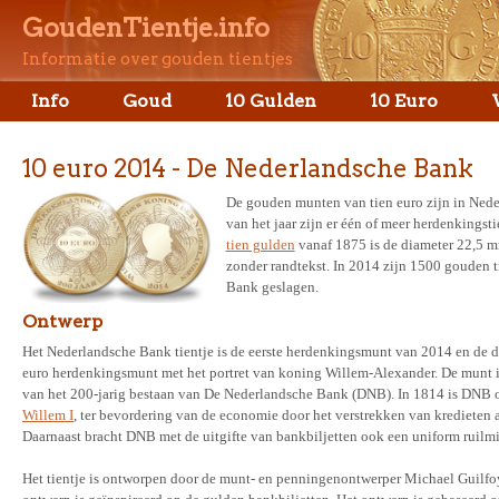
GoudenTientje.info
Informatie over gouden tientjes
Info
Goud
10 Gulden
10 Euro
10 euro 2014 - De Nederlandsche Bank
De gouden munten van tien euro zijn in Nede
van het jaar zijn er één of meer herdenkings
tien gulden
vanaf 1875 is de diameter 22,5 mm
zonder randtekst. In 2014 zijn 1500 gouden 
Bank geslagen.
Ontwerp
Het Nederlandsche Bank tientje is de eerste herdenkingsmunt van 2014 en de d
euro herdenkingsmunt met het portret van koning Willem-Alexander. De munt i
van het 200-jarig bestaan van De Nederlandsche Bank (DNB). In 1814 is DNB 
Willem I
, ter bevordering van de economie door het verstrekken van kredieten a
Daarnaast bracht DNB met de uitgifte van bankbiljetten ook een uniform ruilm
Het tientje is ontworpen door de munt- en penningenontwerper Michael Guilfoy