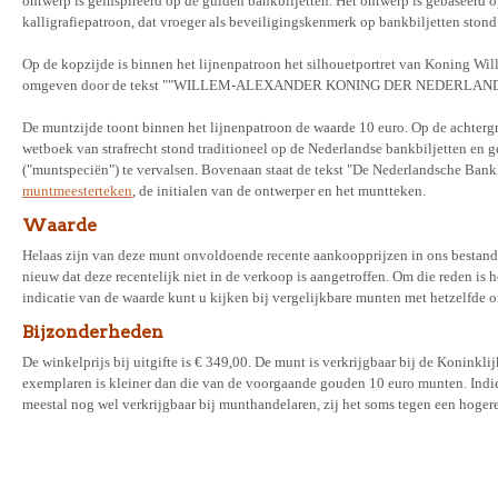
ontwerp is geïnspireerd op de gulden bankbiljetten. Het ontwerp is gebaseerd o
kalligrafiepatroon, dat vroeger als beveiligingskenmerk op bankbiljetten stond
Op de kopzijde is binnen het lijnenpatroon het silhouetportret van Koning Wil
omgeven door de tekst ""WILLEM-ALEXANDER KONING DER NEDERLANDEN"
De muntzijde toont binnen het lijnenpatroon de waarde 10 euro. Op de achtergro
wetboek van strafrecht stond traditioneel op de Nederlandse bankbiljetten en g
("muntspeciën") te vervalsen. Bovenaan staat de tekst "De Nederlandsche Bank"
muntmeesterteken
, de initialen van de ontwerper en het muntteken.
Waarde
Helaas zijn van deze munt onvoldoende recente aankoopprijzen in ons bestan
nieuw dat deze recentelijk niet in de verkoop is aangetroffen. Om die reden is h
indicatie van de waarde kunt u kijken bij vergelijkbare munten met hetzelfde o
Bijzonderheden
De winkelprijs bij uitgifte is € 349,00. De munt is verkrijgbaar bij de Konink
exemplaren is kleiner dan die van de voorgaande gouden 10 euro munten. Indie
meestal nog wel verkrijgbaar bij munthandelaren, zij het soms tegen een hogere 