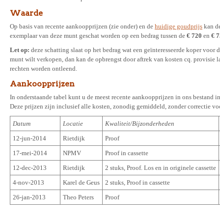
Waarde
Op basis van recente aankoopprijzen (zie onder) en de
huidige goudprijs
kan de
exemplaar van deze munt geschat worden op een bedrag tussen de
€ 720
en
€ 
Let op:
deze schatting slaat op het bedrag wat een geïnteresseerde koper voor 
munt wilt verkopen, dan kan de opbrengst door aftrek van kosten cq. provisie 
rechten worden ontleend.
Aankoopprijzen
In onderstaande tabel kunt u de meest recente aankoopprijzen in ons bestand in
Deze prijzen zijn inclusief alle kosten, zonodig gemiddeld, zonder correctie vo
Datum
Locatie
Kwaliteit/Bijzonderheden
12-jun-2014
Rietdijk
Proof
17-mei-2014
NPMV
Proof in cassette
12-dec-2013
Rietdijk
2 stuks, Proof. Los en in originele cassette
4-nov-2013
Karel de Geus
2 stuks, Proof in cassette
26-jan-2013
Theo Peters
Proof