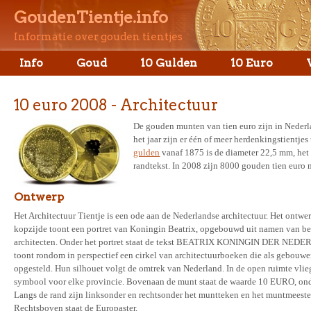
GoudenTientje.info
Informatie over gouden tientjes
Info
Goud
10 Gulden
10 Euro
10 euro 2008 - Architectuur
De gouden munten van tien euro zijn in Neder
het jaar zijn er één of meer herdenkingstientj
gulden
vanaf 1875 is de diameter 22,5 mm, het 
randtekst. In 2008 zijn 8000 gouden tien euro
Ontwerp
Het Architectuur Tientje is een ode aan de Nederlandse architectuur. Het ontwer
kopzijde toont een portret van Koningin Beatrix, opgebouwd uit namen van be
architecten. Onder het portret staat de tekst BEATRIX KONINGIN DER NED
toont rondom in perspectief een cirkel van architectuurboeken die als gebouw
opgesteld. Hun silhouet volgt de omtrek van Nederland. In de open ruimte vlie
symbool voor elke provincie. Bovenaan de munt staat de waarde 10 EURO, onde
Langs de rand zijn linksonder en rechtsonder het muntteken en het muntmeeste
Rechtsboven staat de Europaster.