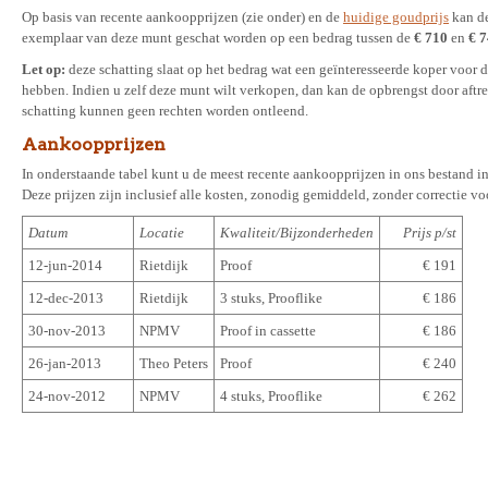
Op basis van recente aankoopprijzen (zie onder) en de
huidige goudprijs
kan de
exemplaar van deze munt geschat worden op een bedrag tussen de
€ 710
en
€ 
Let op:
deze schatting slaat op het bedrag wat een geïnteresseerde koper voor
hebben. Indien u zelf deze munt wilt verkopen, dan kan de opbrengst door aftre
schatting kunnen geen rechten worden ontleend.
Aankoopprijzen
In onderstaande tabel kunt u de meest recente aankoopprijzen in ons bestand in
Deze prijzen zijn inclusief alle kosten, zonodig gemiddeld, zonder correctie vo
Datum
Locatie
Kwaliteit/Bijzonderheden
Prijs p/st
12-jun-2014
Rietdijk
Proof
€ 191
12-dec-2013
Rietdijk
3 stuks, Prooflike
€ 186
30-nov-2013
NPMV
Proof in cassette
€ 186
26-jan-2013
Theo Peters
Proof
€ 240
24-nov-2012
NPMV
4 stuks, Prooflike
€ 262