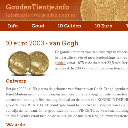
GoudenTientje.info
Informatie over gouden tientjes
Info
Goud
10 Gulden
10 Euro
10 euro 2003 - van Gogh
De gouden munten van tien euro zijn in Neder
het jaar zijn er één of meer herdenkingstientj
gulden
vanaf 1875 is de diameter 22,5 mm, het 
randtekst. In 2003 zijn 20000 gouden tien eur
Ontwerp
Het jaar 2003 is 150 jaar na de geboorte van Vincent van Goch. Ter gelegenhei
Karel Martens een munt ontworpen met twee uit letters opgebouwde portretten.
portret van koningin Beatrix, opgebouwd uit de letters van KONINGIN DER
groot de tekst BEATRIX. De muntzijde toont het portret van Vincent van Gogh,
van zijn achternaam. In het groot staat rondom VINCENT, de waardeaanduiding
en 2003. Verder vindt men op de muntzijde de initialen KM, het muntmeestert
Waarde